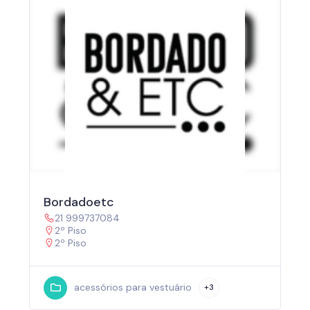
Bordadoetc
21 999737084
2º Piso
2º Piso
acessórios para vestuário
+3