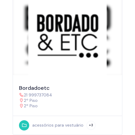
Bordadoetc
21 999737084
2º Piso
2º Piso
acessórios para vestuário
+3